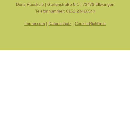
Doris Rauskolb | Gartenstraße 8-1 | 73479 Ellwangen
Telefonnummer: 0152 23416549
Impressum
|
Datenschutz
|
Cookie-Richtlinie