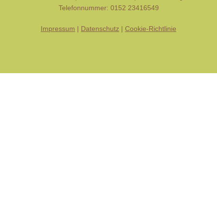
Telefonnummer: 0152 23416549
Impressum
|
Datenschutz
|
Cookie-Richtlinie