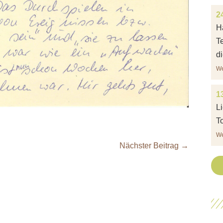
2
H
T
di
We
13
L
To
We
Nächster Beitrag →