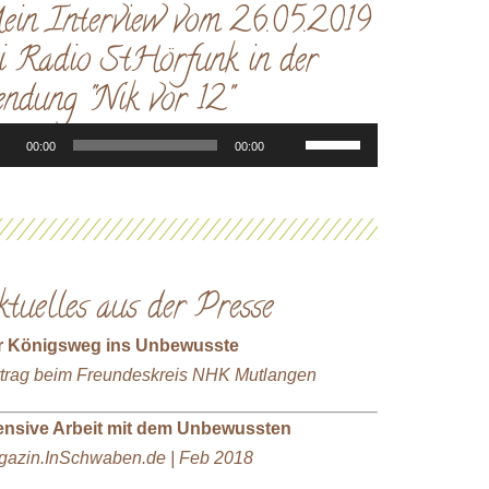
ein Interview vom 26.05.2019
i Radio StHörfunk in der
ndung "Nik vor 12"
io-
Pfeiltasten
00:00
00:00
yer
Hoch/Runter
benutzen,
um
die
Lautstärke
tuelles aus der Presse
zu
regeln.
r Königsweg ins Unbewusste
trag beim Freundeskreis NHK Mutlangen
ensive Arbeit mit dem Unbewussten
azin.InSchwaben.de | Feb 2018