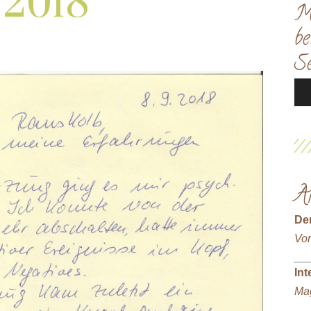
 2018
M
be
Se
Aud
Pla
Ak
De
Vor
Int
Mag