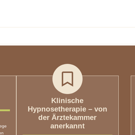
Klinische
Hypnosetherapie – von
der Ärztekammer
anerkannt
lege
en