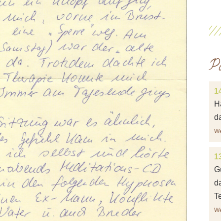
P
14
Ha
d
We
1
G
d
Te
We