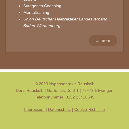
Autogenes Coaching
Mentaltraining
Union Deutscher Heilpraktiker Landesverband
Baden-Württemberg
... mehr
© 2023 Hypnosepraxis Rauskolb
Doris Rauskolb | Gartenstraße 8-1 | 73479 Ellwangen
Telefonnummer: 0152 23416549
Impressum
|
Datenschutz
|
Cookie-Richtlinie