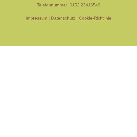
Telefonnummer: 0152 23416549
Impressum
|
Datenschutz
|
Cookie-Richtlinie